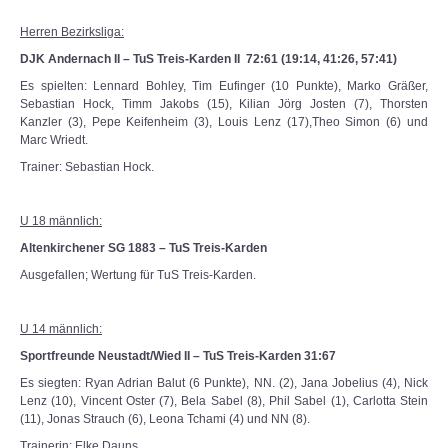
Herren Bezirksliga:
DJK Andernach II – TuS Treis-Karden II 72:61 (19:14, 41:26, 57:41)
Es spielten: Lennard Bohley, Tim Eufinger (10 Punkte), Marko Gräßer,
Sebastian Hock, Timm Jakobs (15), Kilian Jörg Josten (7), Thorsten
Kanzler (3), Pepe Keifenheim (3), Louis Lenz (17),Theo Simon (6) und
Marc Wriedt.
Trainer: Sebastian Hock.
U 18 männlich:
Altenkirchener SG 1883 – TuS Treis-Karden
Ausgefallen; Wertung für TuS Treis-Karden.
U 14 männlich:
Sportfreunde Neustadt/Wied II – TuS Treis-Karden 31:67
Es siegten: Ryan Adrian Balut (6 Punkte), NN. (2), Jana Jobelius (4), Nick
Lenz (10), Vincent Oster (7), Bela Sabel (8), Phil Sabel (1), Carlotta Stein
(11), Jonas Strauch (6), Leona Tchami (4) und NN (8).
Trainerin: Elke Dauns.