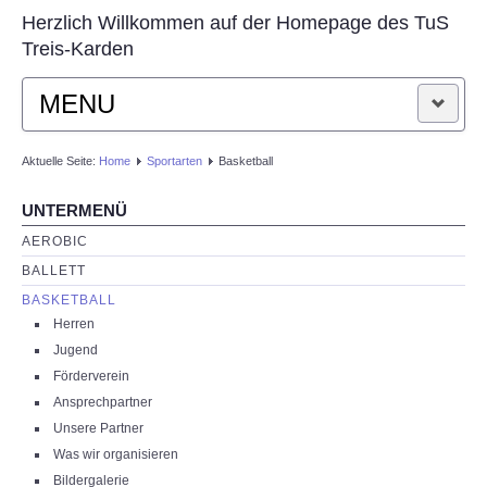
Herzlich Willkommen auf der Homepage des TuS
Treis-Karden
MENU
STARTSEITE
Aktuelle Seite:
Home
Sportarten
Basketball
UNTERMENÜ
AKTUELLES
AEROBIC
VEREIN
BALLETT
BASKETBALL
SPORTARTEN
Herren
Jugend
Förderverein
KONTAKT
Ansprechpartner
Unsere Partner
Was wir organisieren
Bildergalerie