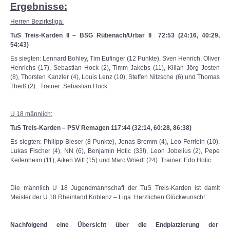
Ergebnisse:
Herren Bezirksliga:
TuS Treis-Karden II – BSG Rübenach/Urbar II 72:53 (24:16, 40:29,
54:43)
Es siegten: Lennard Bohley, Tim Eufinger (12 Punkte), Sven Henrich, Oliver
Henrichs (17), Sebastian Hock (2), Timm Jakobs (11), Kilian Jörg Josten
(8), Thorsten Kanzler (4), Louis Lenz (10), Steffen Nitzsche (6) und Thomas
Theiß (2). Trainer: Sebastian Hock.
U 18 männlich:
TuS Treis-Karden – PSV Remagen 117:44 (32:14, 60:28, 86:38)
Es siegten: Philipp Bleser (8 Punkte), Jonas Bremm (4), Leo Ferrlein (10),
Lukas Fischer (4), NN (6), Benjamin Hotic (33!), Leon Jobelius (2), Pepe
Keifenheim (11), Aiken Witt (15) und Marc Wriedt (24). Trainer: Edo Hotic.
Die männlich U 18 Jugendmannschaft der TuS Treis-Karden ist damit
Meister der U 18 Rheinland Koblenz – Liga. Herzlichen Glückwunsch!
Nachfolgend eine Übersicht über die Endplatzierung der