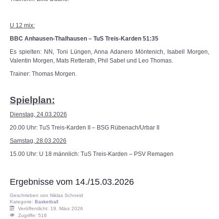
U 12 mix:
BBC Anhausen-Thalhausen – TuS Treis-Karden 51:35
Es spielten: NN, Toni Lüngen, Anna Adanero Möntenich, Isabell Morgen,
Valentin Morgen, Mats Retterath, Phil Sabel und Leo Thomas.
Trainer: Thomas Morgen.
Spielplan:
Dienstag, 24.03.2026
20.00 Uhr: TuS Treis-Karden II – BSG Rübenach/Urbar II
Samstag, 28.03.2026
15.00 Uhr: U 18 männlich: TuS Treis-Karden – PSV Remagen
Ergebnisse vom 14./15.03.2026
Geschrieben von
Niklas Schneid
Kategorie:
Basketball
Veröffentlicht: 19. März 2026
Zugriffe: 516