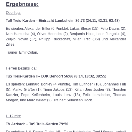
Ergebnisse:
Oberliga:
TuS Treis-Karden – Eintracht Lambsheim 86:73 (24:11, 42:31, 63:48)
Es siegten: Alexander Biller (6 Punkte), Lukas Bleser (15), Felix Dauns (2),
Ivan Harkusha (4), Oliver Henrichs (2), Benjamin Hotic, Leon Jungblut (4),
Zeljko Novak (17), Philipp Ruckschatt, Milan Trtic (36!) und Alexander
Zilles.
Trainer: Emir Colan,
Herren Bezirksliga:
TuS Treis-Karden II – DJK Bendorf 56:66 (8:14, 18:32, 38:55)
Es spielten: Lennard Bohley (4 Punkte), Tim Eufinger (10), Johannes Fuß
(5), Marko Gräßer (1), Timm Jakobs (13), Kilian Jörg Josten (3), Thorsten
Kanzler, Pepe Keifenheim, Louis Lenz (18), Felix Lorscheiter, Thomas
Morgen, und Marc Wriedt (2). Trainer: Sebastian Hock.
U 12 mix:
TV Arzbach – TuS Treis-Karden 79:50