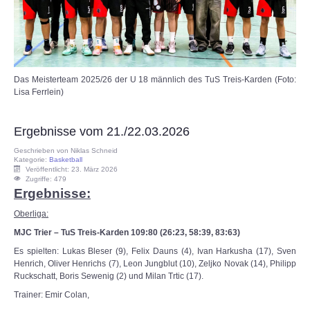
Das Meisterteam 2025/26 der U 18 männlich des TuS Treis-Karden (Foto:
Lisa Ferrlein)
Ergebnisse vom 21./22.03.2026
Geschrieben von
Niklas Schneid
Kategorie:
Basketball
Veröffentlicht: 23. März 2026
Zugriffe: 479
Ergebnisse:
Oberliga:
MJC Trier – TuS Treis-Karden 109:80 (26:23, 58:39, 83:63)
Es spielten: Lukas Bleser (9), Felix Dauns (4), Ivan Harkusha (17), Sven
Henrich, Oliver Henrichs (7), Leon Jungblut (10), Zeljko Novak (14), Philipp
Ruckschatt, Boris Sewenig (2) und Milan Trtic (17).
Trainer: Emir Colan,