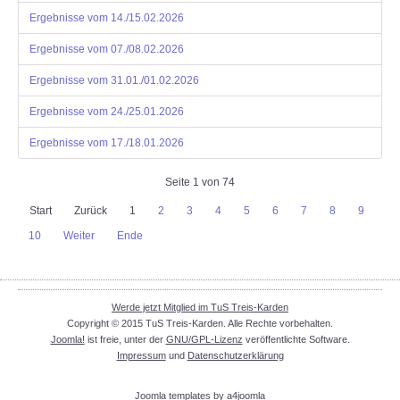
Ergebnisse vom 14./15.02.2026
Ergebnisse vom 07./08.02.2026
Ergebnisse vom 31.01./01.02.2026
Ergebnisse vom 24./25.01.2026
Ergebnisse vom 17./18.01.2026
Seite 1 von 74
Start
Zurück
1
2
3
4
5
6
7
8
9
10
Weiter
Ende
Werde jetzt Mitglied im TuS Treis-Karden
Copyright © 2015 TuS Treis-Karden. Alle Rechte vorbehalten.
Joomla!
ist freie, unter der
GNU/GPL-Lizenz
veröffentlichte Software.
Impressum
und
Datenschutzerklärung
Joomla templates by a4joomla