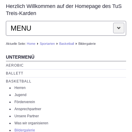
Herzlich Willkommen auf der Homepage des TuS
Treis-Karden
MENU
STARTSEITE
Aktuelle Seite:
Home
Sportarten
Basketball
Bildergalerie
UNTERMENÜ
AKTUELLES
AEROBIC
VEREIN
BALLETT
BASKETBALL
SPORTARTEN
Herren
Jugend
Förderverein
KONTAKT
Ansprechpartner
Unsere Partner
Was wir organisieren
Bildergalerie