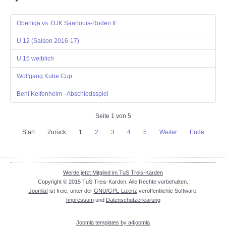
Oberliga vs. DJK Saarlouis-Roden II
U 12 (Saison 2016-17)
U 15 weiblich
Wolfgang Kube Cup
Beni Keifenheim - Abschiedsspiel
Seite 1 von 5
Start
Zurück
1
2
3
4
5
Weiter
Ende
Werde jetzt Mitglied im TuS Treis-Karden
Copyright © 2015 TuS Treis-Karden. Alle Rechte vorbehalten.
Joomla!
ist freie, unter der
GNU/GPL-Lizenz
veröffentlichte Software.
Impressum
und
Datenschutzerklärung
Joomla templates by a4joomla