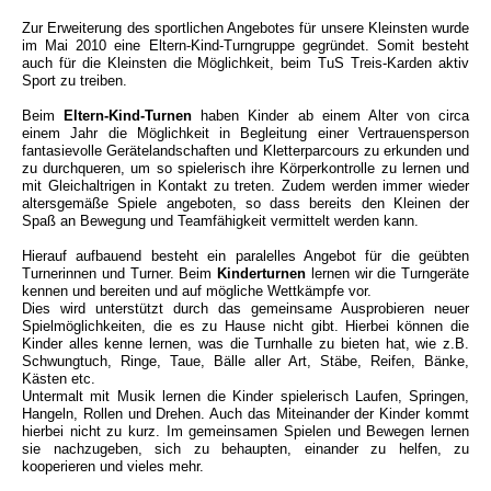
Zur Erweiterung des sportlichen Angebotes für unsere Kleinsten wurde
im Mai 2010 eine Eltern-Kind-Turngruppe gegründet. Somit besteht
auch für die Kleinsten die Möglichkeit, beim TuS Treis-Karden aktiv
Sport zu treiben.
Beim
Eltern-Kind-Turnen
haben Kinder ab einem Alter von circa
einem Jahr die Möglichkeit in Begleitung einer Vertrauensperson
fantasievolle Gerätelandschaften und Kletterparcours zu erkunden und
zu durchqueren, um so spielerisch ihre Körperkontrolle zu lernen und
mit Gleichaltrigen in Kontakt zu treten. Zudem werden immer wieder
altersgemäße Spiele angeboten, so dass bereits den Kleinen der
Spaß an Bewegung und Teamfähigkeit vermittelt werden kann.
Hierauf aufbauend besteht ein paralelles Angebot für die geübten
Turnerinnen und Turner. Beim
Kinderturnen
lernen wir die Turngeräte
kennen und bereiten und auf mögliche Wettkämpfe vor.
Dies wird unterstützt durch das gemeinsame Ausprobieren neuer
Spielmöglichkeiten, die es zu Hause nicht gibt. Hierbei können die
Kinder alles kenne lernen, was die Turnhalle zu bieten hat, wie z.B.
Schwungtuch, Ringe, Taue, Bälle aller Art, Stäbe, Reifen, Bänke,
Kästen etc.
Untermalt mit Musik lernen die Kinder spielerisch Laufen, Springen,
Hangeln, Rollen und Drehen. Auch das Miteinander der Kinder kommt
hierbei nicht zu kurz. Im gemeinsamen Spielen und Bewegen lernen
sie nachzugeben, sich zu behaupten, einander zu helfen, zu
kooperieren und vieles mehr.