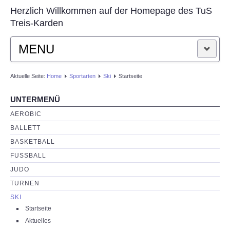
Herzlich Willkommen auf der Homepage des TuS
Treis-Karden
MENU
STARTSEITE
Aktuelle Seite:
Home
Sportarten
Ski
Startseite
UNTERMENÜ
AKTUELLES
AEROBIC
VEREIN
BALLETT
BASKETBALL
SPORTARTEN
FUSSBALL
JUDO
KONTAKT
TURNEN
SKI
Startseite
Aktuelles