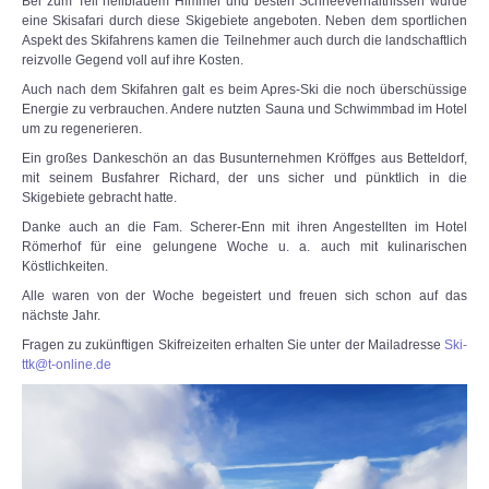
Bei zum Teil hellblauem Himmel und besten Schneeverhältnissen wurde
eine Skisafari durch diese Skigebiete angeboten. Neben dem sportlichen
Aspekt des Skifahrens kamen die Teilnehmer auch durch die landschaftlich
reizvolle Gegend voll auf ihre Kosten.
Auch nach dem Skifahren galt es beim Apres-Ski die noch überschüssige
Energie zu verbrauchen. Andere nutzten Sauna und Schwimmbad im Hotel
um zu regenerieren.
Ein großes Dankeschön an das Busunternehmen Kröffges aus Betteldorf,
mit seinem Busfahrer Richard, der uns sicher und pünktlich in die
Skigebiete gebracht hatte.
Danke auch an die Fam. Scherer-Enn mit ihren Angestellten im Hotel
Römerhof für eine gelungene Woche u. a. auch mit kulinarischen
Köstlichkeiten.
Alle waren von der Woche begeistert und freuen sich schon auf das
nächste Jahr.
Fragen zu zukünftigen Skifreizeiten erhalten Sie unter der Mailadresse
Ski-
ttk@t-online.de