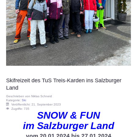
Skifreizeit des TuS Treis-Karden ins Salzburger
Land
Geschrieben von
Niklas Schneid
Kategorie:
Ski
Veröffentlicht: 21. September 2023
Zugriffe: 735
SNOW & FUN
im Salzburger Land
vom 20.01.2024 bis 27.01.2024