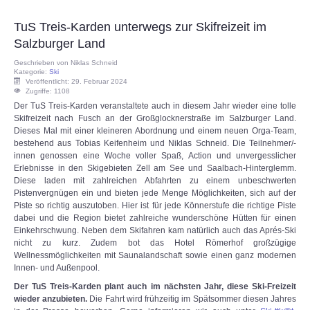
TuS Treis-Karden unterwegs zur Skifreizeit im
Salzburger Land
Geschrieben von
Niklas Schneid
Kategorie:
Ski
Veröffentlicht: 29. Februar 2024
Zugriffe: 1108
Der TuS Treis-Karden veranstaltete auch in diesem Jahr wieder eine tolle
Skifreizeit nach Fusch an der Großglocknerstraße im Salzburger Land.
Dieses Mal mit einer kleineren Abordnung und einem neuen Orga-Team,
bestehend aus Tobias Keifenheim und Niklas Schneid. Die Teilnehmer/-
innen genossen eine Woche voller Spaß, Action und unvergesslicher
Erlebnisse in den Skigebieten Zell am See und Saalbach-Hinterglemm.
Diese laden mit zahlreichen Abfahrten zu einem unbeschwerten
Pistenvergnügen ein und bieten jede Menge Möglichkeiten, sich auf der
Piste so richtig auszutoben. Hier ist für jede Könnerstufe die richtige Piste
dabei und die Region bietet zahlreiche wunderschöne Hütten für einen
Einkehrschwung. Neben dem Skifahren kam natürlich auch das Aprés-Ski
nicht zu kurz. Zudem bot das Hotel Römerhof großzügige
Wellnessmöglichkeiten mit Saunalandschaft sowie einen ganz modernen
Innen- und Außenpool.
Der TuS Treis-Karden plant auch im nächsten Jahr, diese Ski-Freizeit
wieder anzubieten.
Die Fahrt wird frühzeitig im Spätsommer diesen Jahres