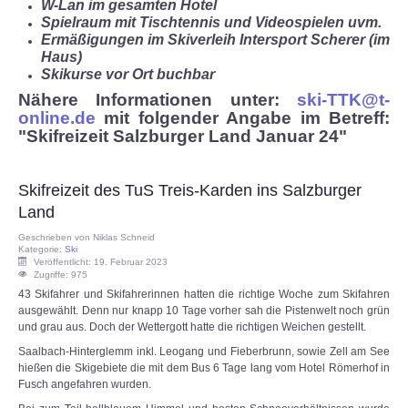
W-Lan im gesamten Hotel
Spielraum mit Tischtennis und Videospielen uvm.
Ermäßigungen im Skiverleih Intersport Scherer (im
Haus)
Skikurse vor Ort buchbar
Nähere Informationen unter:
ski-TTK@t-
online.de
mit folgender Angabe im Betreff:
"Skifreizeit Salzburger Land Januar 24"
Skifreizeit des TuS Treis-Karden ins Salzburger
Land
Geschrieben von
Niklas Schneid
Kategorie:
Ski
Veröffentlicht: 19. Februar 2023
Zugriffe: 975
43 Skifahrer und Skifahrerinnen hatten die richtige Woche zum Skifahren
ausgewählt. Denn nur knapp 10 Tage vorher sah die Pistenwelt noch grün
und grau aus. Doch der Wettergott hatte die richtigen Weichen gestellt.
Saalbach-Hinterglemm inkl. Leogang und Fieberbrunn, sowie Zell am See
hießen die Skigebiete die mit dem Bus 6 Tage lang vom Hotel Römerhof in
Fusch angefahren wurden.