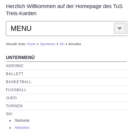
Herzlich Willkommen auf der Homepage des TuS
Treis-Karden
MENU
STARTSEITE
Aktuelle Seite:
Home
Sportarten
Ski
Aktuelles
UNTERMENÜ
AKTUELLES
AEROBIC
VEREIN
BALLETT
BASKETBALL
SPORTARTEN
FUSSBALL
JUDO
KONTAKT
TURNEN
SKI
Startseite
Aktuelles