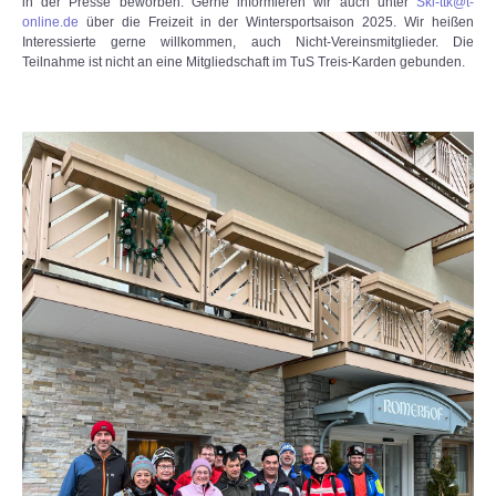
in der Presse beworben. Gerne informieren wir auch unter
Ski-ttk@t-
online.de
über die Freizeit in der Wintersportsaison 2025. Wir heißen
Interessierte gerne willkommen, auch Nicht-Vereinsmitglieder. Die
Teilnahme ist nicht an eine Mitgliedschaft im TuS Treis-Karden gebunden.