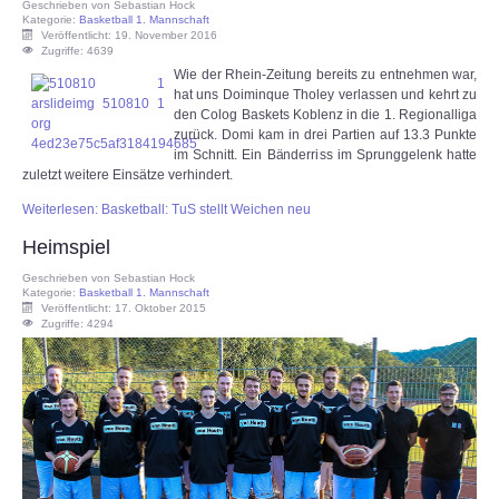
Geschrieben von
Sebastian Hock
Kategorie:
Basketball 1. Mannschaft
Veröffentlicht: 19. November 2016
Zugriffe: 4639
Wie der Rhein-Zeitung bereits zu entnehmen war,
hat uns Doiminque Tholey verlassen und kehrt zu
den Colog Baskets Koblenz in die 1. Regionalliga
zurück. Domi kam in drei Partien auf 13.3 Punkte
im Schnitt. Ein Bänderriss im Sprunggelenk hatte
zuletzt weitere Einsätze verhindert.
Weiterlesen: Basketball: TuS stellt Weichen neu
Heimspiel
Geschrieben von
Sebastian Hock
Kategorie:
Basketball 1. Mannschaft
Veröffentlicht: 17. Oktober 2015
Zugriffe: 4294