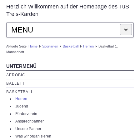
Herzlich Willkommen auf der Homepage des TuS
Treis-Karden
MENU
STARTSEITE
Aktuelle Seite:
Home
Sportarten
Basketball
Herren
Basketball 1.
Mannschaft
AKTUELLES
UNTERMENÜ
AEROBIC
VEREIN
BALLETT
BASKETBALL
SPORTARTEN
Herren
Jugend
KONTAKT
Förderverein
Ansprechpartner
Unsere Partner
Was wir organisieren