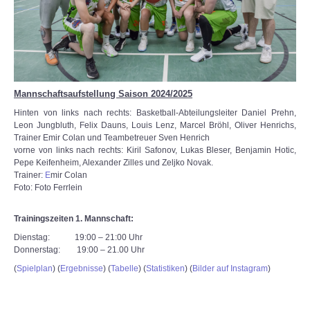
Mannschaftsaufstellung Saison 2024/2025
Hinten von links nach rechts: Basketball-Abteilungsleiter Daniel Prehn,
Leon Jungbluth, Felix Dauns, Louis Lenz, Marcel Bröhl, Oliver Henrichs,
Trainer Emir Colan und Teambetreuer Sven Henrich
vorne von links nach rechts: Kiril Safonov, Lukas Bleser, Benjamin Hotic,
Pepe Keifenheim, Alexander Zilles und Zeljko Novak.
Trainer:
E
mir Colan
Foto: Foto Ferrlein
Trainingszeiten 1. Mannschaft:
Dienstag: 19:00 – 21:00 Uhr
Donnerstag: 19:00 – 21.00 Uhr
(
Spielplan
) (
Ergebnisse
) (
Tabelle
) (
Statistiken
) (
Bilder auf Instagram
)