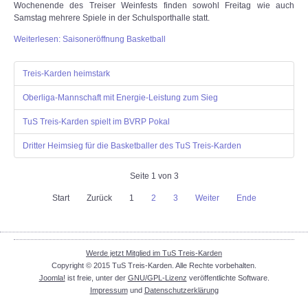
Wochenende des Treiser Weinfests finden sowohl Freitag wie auch
Samstag mehrere Spiele in der Schulsporthalle statt.
Weiterlesen: Saisoneröffnung Basketball
Treis-Karden heimstark
Oberliga-Mannschaft mit Energie-Leistung zum Sieg
TuS Treis-Karden spielt im BVRP Pokal
Dritter Heimsieg für die Basketballer des TuS Treis-Karden
Seite 1 von 3
Start
Zurück
1
2
3
Weiter
Ende
Werde jetzt Mitglied im TuS Treis-Karden
Copyright © 2015 TuS Treis-Karden. Alle Rechte vorbehalten.
Joomla!
ist freie, unter der
GNU/GPL-Lizenz
veröffentlichte Software.
Impressum
und
Datenschutzerklärung