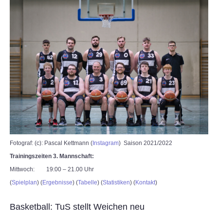
Fotograf: (c): Pascal Kettmann (
Instagram
) Saison 2021/2022
Trainingszeiten 3. Mannschaft:
Mittwoch: 19:00 – 21.00 Uhr
(
Spielplan
) (
Ergebnisse
) (
Tabelle
) (
Statistiken
) (
Kontakt
)
Basketball: TuS stellt Weichen neu