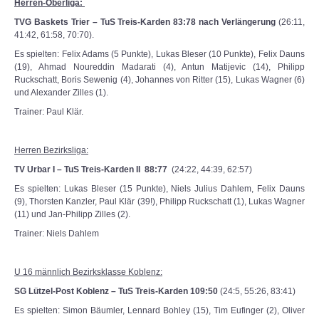
Herren-Oberliga:
TVG Baskets Trier – TuS Treis-Karden 83:78 nach Verlängerung
(26:11,
41:42, 61:58, 70:70).
Es spielten: Felix Adams (5 Punkte), Lukas Bleser (10 Punkte), Felix Dauns
(19), Ahmad Noureddin Madarati (4), Antun Matijevic (14), Philipp
Ruckschatt, Boris Sewenig (4), Johannes von Ritter (15), Lukas Wagner (6)
und Alexander Zilles (1).
Trainer: Paul Klär.
Herren Bezirksliga:
TV Urbar I – TuS Treis-Karden II 88:77
(24:22, 44:39, 62:57)
Es spielten: Lukas Bleser (15 Punkte), Niels Julius Dahlem, Felix Dauns
(9), Thorsten Kanzler, Paul Klär (39!), Philipp Ruckschatt (1), Lukas Wagner
(11) und Jan-Philipp Zilles (2).
Trainer: Niels Dahlem
U 16 männlich Bezirksklasse Koblenz:
SG Lützel-Post Koblenz – TuS Treis-Karden 109:50
(24:5, 55:26, 83:41)
Es spielten: Simon Bäumler, Lennard Bohley (15), Tim Eufinger (2), Oliver