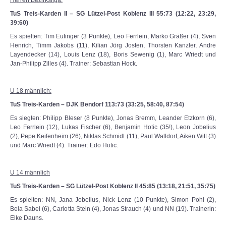
Herren Bezirksliga:
TuS Treis-Karden II – SG Lützel-Post Koblenz III 55:73 (12:22, 23:29,
39:60)
Es spielten: Tim Eufinger (3 Punkte), Leo Ferrlein, Marko Gräßer (4), Sven
Henrich, Timm Jakobs (11), Kilian Jörg Josten, Thorsten Kanzler, Andre
Layendecker (14), Louis Lenz (18), Boris Sewenig (1), Marc Wriedt und
Jan-Philipp Zilles (4). Trainer: Sebastian Hock.
U 18 männlich:
TuS Treis-Karden – DJK Bendorf 113:73 (33:25, 58:40, 87:54)
Es siegten: Philipp Bleser (8 Punkte), Jonas Bremm, Leander Etzkorn (6),
Leo Ferrlein (12), Lukas Fischer (6), Benjamin Hotic (35!), Leon Jobelius
(2), Pepe Keifenheim (26), Niklas Schmidt (11), Paul Walldorf, Aiken Witt (3)
und Marc Wriedt (4). Trainer: Edo Hotic.
U 14 männlich
TuS Treis-Karden – SG Lützel-Post Koblenz II 45:85 (13:18, 21:51, 35:75)
Es spielten: NN, Jana Jobelius, Nick Lenz (10 Punkte), Simon Pohl (2),
Bela Sabel (6), Carlotta Stein (4), Jonas Strauch (4) und NN (19). Trainerin:
Elke Dauns.