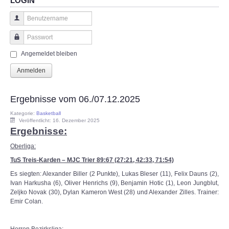
LOGIN
Benutzername
Passwort
Angemeldet bleiben
Anmelden
Ergebnisse vom 06./07.12.2025
Kategorie:
Basketball
Veröffentlicht: 16. Dezember 2025
Ergebnisse:
Oberliga:
TuS Treis-Karden – MJC Trier 89:67 (27:21, 42:33, 71:54)
Es siegten: Alexander Biller (2 Punkte), Lukas Bleser (11), Felix Dauns (2),
Ivan Harkusha (6), Oliver Henrichs (9), Benjamin Hotic (1), Leon Jungblut,
Zeljko Novak (30), Dylan Kameron West (28) und Alexander Zilles. Trainer:
Emir Colan.