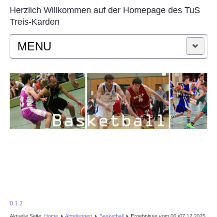
Herzlich Willkommen auf der Homepage des TuS
Treis-Karden
MENU
STARTSEITE
AKTUELLES
VEREIN
SPORTARTEN
KONTAKT
0
1
2
Aktuelle Seite:
Home
Abteilungen
Basketball
Ergebnisse vom 06./07.12.2025