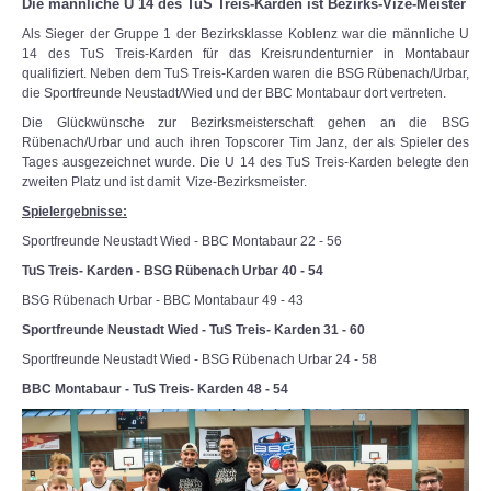
Die männliche U 14 des TuS Treis-Karden ist Bezirks-Vize-Meister
Als Sieger der Gruppe 1 der Bezirksklasse Koblenz war die männliche U
14 des TuS Treis-Karden für das Kreisrundenturnier in Montabaur
qualifiziert. Neben dem TuS Treis-Karden waren die BSG Rübenach/Urbar,
die Sportfreunde Neustadt/Wied und der BBC Montabaur dort vertreten.
Die Glückwünsche zur Bezirksmeisterschaft gehen an die BSG
Rübenach/Urbar und auch ihren Topscorer Tim Janz, der als Spieler des
Tages ausgezeichnet wurde. Die U 14 des TuS Treis-Karden belegte den
zweiten Platz und ist damit Vize-Bezirksmeister.
Spielergebnisse:
Sportfreunde Neustadt Wied - BBC Montabaur 22 - 56
TuS Treis- Karden - BSG Rübenach Urbar 40 - 54
BSG Rübenach Urbar - BBC Montabaur 49 - 43
Sportfreunde Neustadt Wied - TuS Treis- Karden 31 - 60
Sportfreunde Neustadt Wied - BSG Rübenach Urbar 24 - 58
BBC Montabaur - TuS Treis- Karden 48 - 54