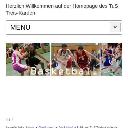
Herzlich Willkommen auf der Homepage des TuS
Treis-Karden
MENU
STARTSEITE
AKTUELLES
VEREIN
SPORTARTEN
KONTAKT
0
1
2
Aktuelle Seite:
Home
Abteilungen
Basketball
U14 des TuS Treis-Karden ist