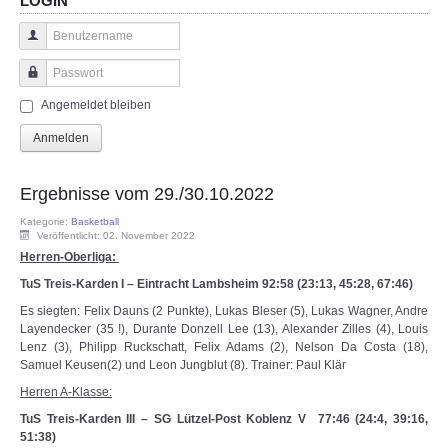
LOGIN
Benutzername
Passwort
Angemeldet bleiben
Anmelden
Ergebnisse vom 29./30.10.2022
Kategorie:
Basketball
Veröffentlicht: 02. November 2022
Herren-Oberliga:
TuS Treis-Karden I – Eintracht Lambsheim 92:58 (23:13, 45:28, 67:46)
Es siegten: Felix Dauns (2 Punkte), Lukas Bleser (5), Lukas Wagner, Andre
Layendecker (35 !), Durante Donzell Lee (13), Alexander Zilles (4), Louis
Lenz (3), Philipp Ruckschatt, Felix Adams (2), Nelson Da Costa (18),
Samuel Keusen(2) und Leon Jungblut (8). Trainer: Paul Klär
Herren A-Klasse:
TuS Treis-Karden III – SG Lützel-Post Koblenz V 77:46 (24:4, 39:16,
51:38)