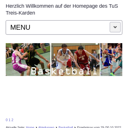
Herzlich Willkommen auf der Homepage des TuS
Treis-Karden
MENU
STARTSEITE
AKTUELLES
VEREIN
SPORTARTEN
KONTAKT
0
1
2
Aktuelle Seite:
Home
Abteilungen
Basketball
Ergebnisse vom 29./30.10.2022