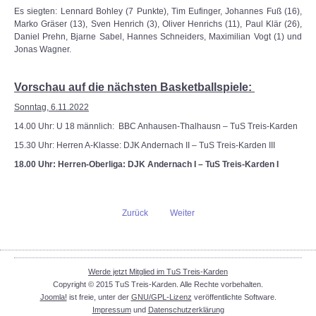
Es siegten: Lennard Bohley (7 Punkte), Tim Eufinger, Johannes Fuß (16),
Marko Gräser (13), Sven Henrich (3), Oliver Henrichs (11), Paul Klär (26),
Daniel Prehn, Bjarne Sabel, Hannes Schneiders, Maximilian Vogt (1) und
Jonas Wagner.
Vorschau auf die nächsten Basketballspiele:
Sonntag, 6.11.2022
14.00 Uhr: U 18 männlich: BBC Anhausen-Thalhausn – TuS Treis-Karden
15.30 Uhr: Herren A-Klasse: DJK Andernach II – TuS Treis-Karden III
18.00 Uhr: Herren-Oberliga: DJK Andernach I – TuS Treis-Karden I
Zurück
Weiter
Werde jetzt Mitglied im TuS Treis-Karden
Copyright © 2015 TuS Treis-Karden. Alle Rechte vorbehalten.
Joomla!
ist freie, unter der
GNU/GPL-Lizenz
veröffentlichte Software.
Impressum
und
Datenschutzerklärung