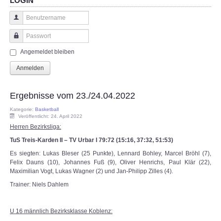
LOGIN
Benutzername
Passwort
Angemeldet bleiben
Anmelden
Ergebnisse vom 23./24.04.2022
Kategorie:
Basketball
Veröffentlicht: 24. April 2022
Herren Bezirksliga:
TuS Treis-Karden II – TV Urbar I 79:72 (15:16, 37:32, 51:53)
Es siegten: Lukas Bleser (25 Punkte), Lennard Bohley, Marcel Bröhl (7),
Felix Dauns (10), Johannes Fuß (9), Oliver Henrichs, Paul Klär (22),
Maximilian Vogt, Lukas Wagner (2) und Jan-Philipp Zilles (4).
Trainer: Niels Dahlem
U 16 männlich Bezirksklasse Koblenz: