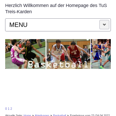
Herzlich Willkommen auf der Homepage des TuS
Treis-Karden
MENU
STARTSEITE
AKTUELLES
VEREIN
SPORTARTEN
KONTAKT
0
1
2
Aktuelle Seite:
Home
Abteilungen
Basketball
Ergebnisse vom 23./24.04.2022