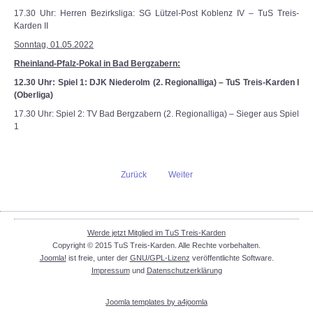
17.30 Uhr: Herren Bezirksliga: SG Lützel-Post Koblenz IV – TuS Treis-
Karden II
Sonntag, 01.05.2022
Rheinland-Pfalz-Pokal in Bad Bergzabern:
12.30 Uhr: Spiel 1: DJK Niederolm (2. Regionalliga) – TuS Treis-Karden I
(Oberliga)
17.30 Uhr: Spiel 2: TV Bad Bergzabern (2. Regionalliga) – Sieger aus Spiel
1
Zurück
Weiter
Werde jetzt Mitglied im TuS Treis-Karden
Copyright © 2015 TuS Treis-Karden. Alle Rechte vorbehalten.
Joomla!
ist freie, unter der
GNU/GPL-Lizenz
veröffentlichte Software.
Impressum
und
Datenschutzerklärung
Joomla templates by a4joomla