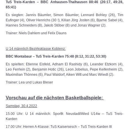
TuS Treis-Karden – BBC Anhausen-Thalhausen 88:46 (26:17, 49:28,
65:41)
Es siegten: Jannis Bäumler, Simon Bäumler, Lennard Bohley (26), Tim
Eufinger (4), Oliver Henrichs (30 !), Kilian Jörg Josten (6), Bjarne Sabel (4),
Hannes Schneiders (8), Jakob Stöber (8) und Jonas Wagner (2).
Trainer: Niels Dahlem und Felix Dauns
U 14 männlich Bezirksklasse Koblenz:
BBC Montabaur – TuS Treis-Karden 75:48 (8:12, 31:22, 53:30)
Es spielten: Etienne Eisfeld, Adham El Rashidy (6), Leander Etzkorn (4),
Leo Ferrlein (2), Benjamin Hotic (26), Leon Jobelius, Pepe Keifenheim (2),
Maximilian Thönnes (6), Paul Waldorf, Aiken Witt und Marc Wriedt (2).
Trainer: Lea und Lukas Bleser
Vorschau auf die nächsten Basketballspiele:
Samstag, 30.4.2022
15.00 Uhr: U 14 männlich: Sportfr. Neustadt/Wied U14w – TuS Treis-
Karden
17.00 Uhr: Herren A-Klasse: TuS Kaisersesch – TuS Treis-Karden III