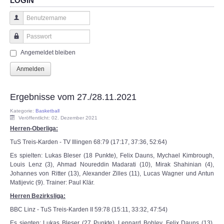
LOGIN
Benutzername
Passwort
Angemeldet bleiben
Anmelden
Ergebnisse vom 27./28.11.2021
Kategorie:
Basketball
Veröffentlicht: 02. Dezember 2021
Herren-Oberliga:
TuS Treis-Karden - TV Illingen 68:79 (17:17, 37:36, 52:64)
Es spielten: Lukas Bleser (18 Punkte), Felix Dauns, Mychael Kimbrough,
Louis Lenz (3), Ahmad Noureddin Madarati (10), Mirak Shahinian (4),
Johannes von Ritter (13), Alexander Zilles (11), Lucas Wagner und Antun
Matijevic (9). Trainer: Paul Klär.
Herren Bezirksliga:
BBC Linz - TuS Treis-Karden II 59:78 (15:11, 33:32, 47:54)
Es siegten: Lukas Bleser (27 Punkte), Lennard Bohley, Felix Dauns (13),