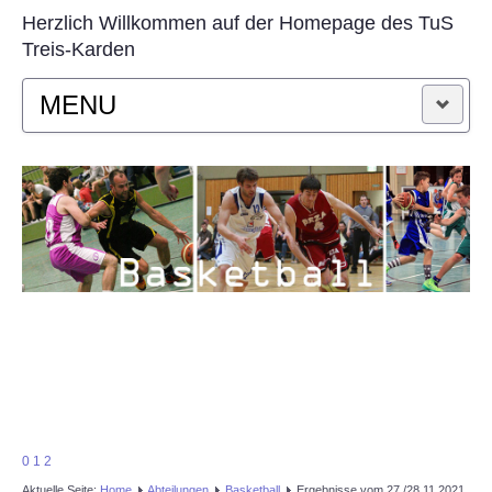
Herzlich Willkommen auf der Homepage des TuS
Treis-Karden
MENU
STARTSEITE
AKTUELLES
VEREIN
SPORTARTEN
KONTAKT
0
1
2
Aktuelle Seite:
Home
Abteilungen
Basketball
Ergebnisse vom 27./28.11.2021