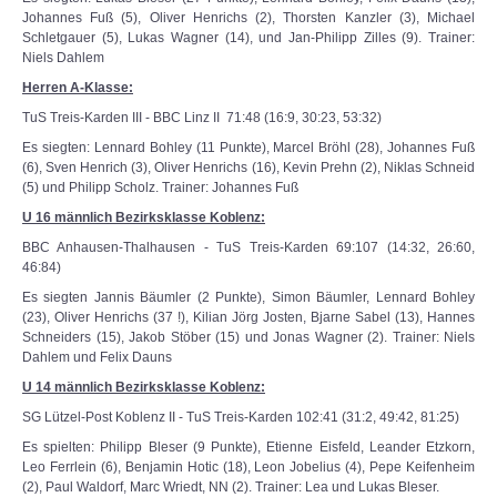
Johannes Fuß (5), Oliver Henrichs (2), Thorsten Kanzler (3), Michael
Schletgauer (5), Lukas Wagner (14), und Jan-Philipp Zilles (9). Trainer:
Niels Dahlem
Herren A-Klasse:
TuS Treis-Karden III - BBC Linz II 71:48 (16:9, 30:23, 53:32)
Es siegten: Lennard Bohley (11 Punkte), Marcel Bröhl (28), Johannes Fuß
(6), Sven Henrich (3), Oliver Henrichs (16), Kevin Prehn (2), Niklas Schneid
(5) und Philipp Scholz. Trainer: Johannes Fuß
U 16 männlich Bezirksklasse Koblenz:
BBC Anhausen-Thalhausen - TuS Treis-Karden 69:107 (14:32, 26:60,
46:84)
Es siegten Jannis Bäumler (2 Punkte), Simon Bäumler, Lennard Bohley
(23), Oliver Henrichs (37 !), Kilian Jörg Josten, Bjarne Sabel (13), Hannes
Schneiders (15), Jakob Stöber (15) und Jonas Wagner (2). Trainer: Niels
Dahlem und Felix Dauns
U 14 männlich Bezirksklasse Koblenz:
SG Lützel-Post Koblenz II - TuS Treis-Karden 102:41 (31:2, 49:42, 81:25)
Es spielten: Philipp Bleser (9 Punkte), Etienne Eisfeld, Leander Etzkorn,
Leo Ferrlein (6), Benjamin Hotic (18), Leon Jobelius (4), Pepe Keifenheim
(2), Paul Waldorf, Marc Wriedt, NN (2). Trainer: Lea und Lukas Bleser.